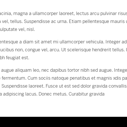
inia, magna a ullamcorper laoreet, lectus arcu pulvinar risus, 
nia vel, tellus. Suspendisse ac urna. Etiam pellentesque mauris 
ulputate vel, nisl.
ntesque a diam sit amet mi ullamcorper vehicula. Integer ad
ibus non, congue vel, arcu. Ut scelerisque hendrerit tellus. 
bh feugiat est.
io augue aliquam leo, nec dapibus tortor nibh sed augue. Int
e fermentum. Cum sociis natoque penatibus et magnis xdis par
. Suspendisse laoreet. Fusce ut est sed dolor gravida convallis
a adipiscing lacus. Donec metus. Curabitur gravida