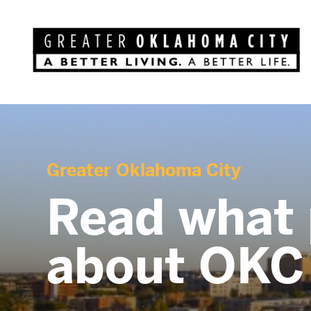
Greater Oklahoma City
Read what 
about OKC