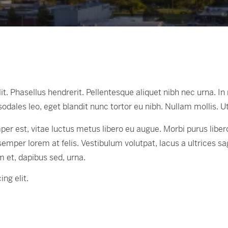
 Phasellus hendrerit. Pellentesque aliquet nibh nec urna. In ni
ro sodales leo, eget blandit nunc tortor eu nibh. Nullam mollis. 
er est, vitae luctus metus libero eu augue. Morbi purus libero
mper lorem at felis. Vestibulum volutpat, lacus a ultrices sa
m et, dapibus sed, urna.
ng elit.