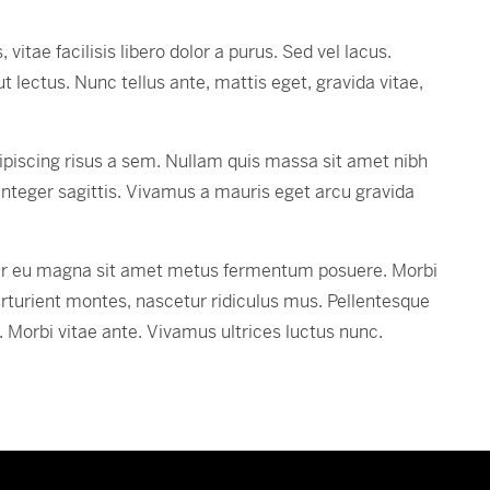
vitae facilisis libero dolor a purus. Sed vel lacus.
ut lectus. Nunc tellus ante, mattis eget, gravida vitae,
ipiscing risus a sem. Nullam quis massa sit amet nibh
Integer sagittis. Vivamus a mauris eget arcu gravida
eger eu magna sit amet metus fermentum posuere. Morbi
turient montes, nascetur ridiculus mus. Pellentesque
. Morbi vitae ante. Vivamus ultrices luctus nunc.