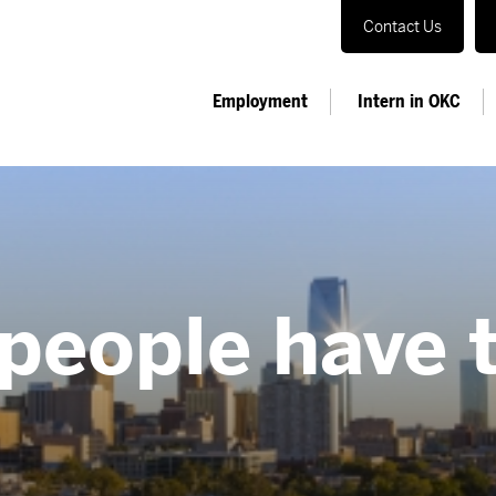
Contact Us
Employment
Intern in OKC
people have 