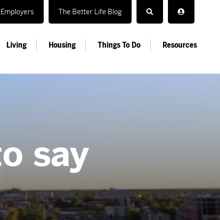
Employers
The Better Life Blog
Living
Housing
Things To Do
Resources
to say