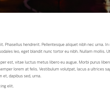
 Phasellus hendrerit. Pellentesque aliquet nibh nec urna. In ni
ro sodales leo, eget blandit nunc tortor eu nibh. Nullam mollis. 
er est, vitae luctus metus libero eu augue. Morbi purus libero
mper lorem at felis. Vestibulum volutpat, lacus a ultrices sa
m et, dapibus sed, urna.
ng elit.