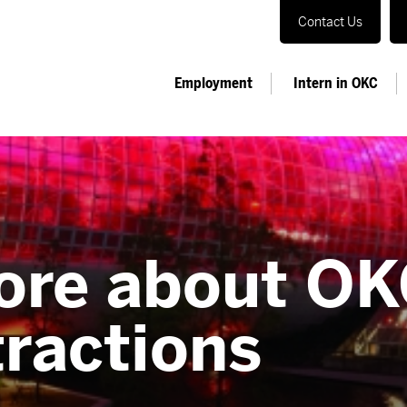
Contact Us
Employment
Intern in OKC
ore about OK
tractions