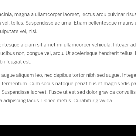
inia, magna a ullamcorper laoreet, lectus arcu pulvinar risus, 
nia vel, tellus. Suspendisse ac urna. Etiam pellentesque mauris 
ulputate vel, nisl.
ntesque a diam sit amet mi ullamcorper vehicula. Integer ad
ibus non, congue vel, arcu. Ut scelerisque hendrerit tellus. 
bh feugiat est.
io augue aliquam leo, nec dapibus tortor nibh sed augue. Int
e fermentum. Cum sociis natoque penatibus et magnis xdis par
. Suspendisse laoreet. Fusce ut est sed dolor gravida convallis
a adipiscing lacus. Donec metus. Curabitur gravida