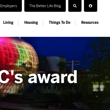
Employers
The Better Life Blog
Living
Housing
Things To Do
Resources
C's award