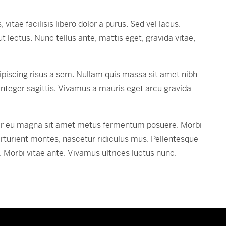
vitae facilisis libero dolor a purus. Sed vel lacus.
ut lectus. Nunc tellus ante, mattis eget, gravida vitae,
ipiscing risus a sem. Nullam quis massa sit amet nibh
Integer sagittis. Vivamus a mauris eget arcu gravida
eger eu magna sit amet metus fermentum posuere. Morbi
turient montes, nascetur ridiculus mus. Pellentesque
. Morbi vitae ante. Vivamus ultrices luctus nunc.